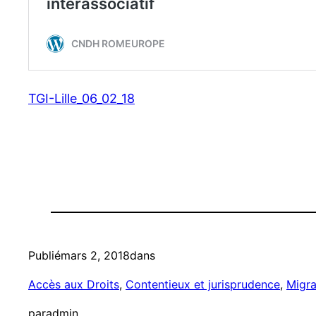
TGI-Lille_06_02_18
Publié
mars 2, 2018
dans
Accès aux Droits
, 
Contentieux et jurisprudence
, 
Migr
par
admin