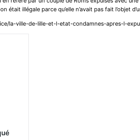
aisi en référé par un couple de Roms expulsés avec un
 était illégale parce qu’elle n’avait pas fait l’objet d’
ustice/la-ville-de-lille-et-l-etat-condamnes-apres-