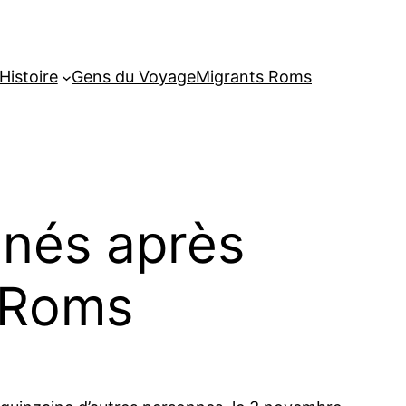
Histoire
Gens du Voyage
Migrants Roms
amnés après
 Roms