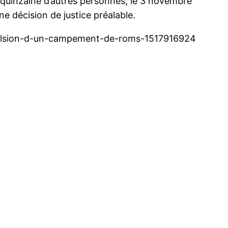
e quinzaine d’autres personnes, le 3 novembre
une décision de justice préalable.
l-expulsion-d-un-campement-de-roms-1517916924