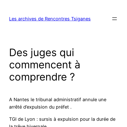
Aller
au
Les archives de Rencontres Tsiganes
contenu
Des juges qui
commencent à
comprendre ?
A Nantes le tribunal administratif annule une
arrêté d’expulsion du préfet .
TGI de Lyon : sursis à expulsion pour la durée de
la trêve hivernale