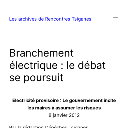
Aller
au
Les archives de Rencontres Tsiganes
contenu
Branchement
électrique : le débat
se poursuit
Electricité provisoire : Le gouvernement incite
les maires à assumer les risques
8 janvier 2012
Par la rédaction Dépêches Tsiganes