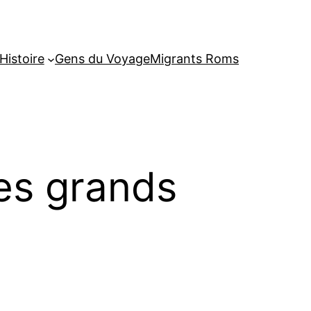
Histoire
Gens du Voyage
Migrants Roms
les grands