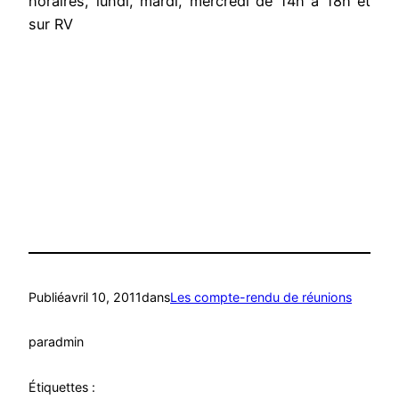
horaires, lundi, mardi, mercredi de 14h à 18h et
sur RV
Publié
avril 10, 2011
dans
Les compte-rendu de réunions
par
admin
Étiquettes :