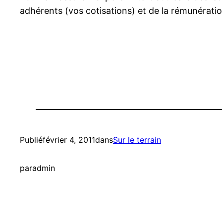
adhérents (vos cotisations) et de la rémunérati
Publié
février 4, 2011
dans
Sur le terrain
par
admin