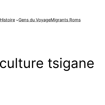
Histoire
Gens du Voyage
Migrants Roms
culture tsigane