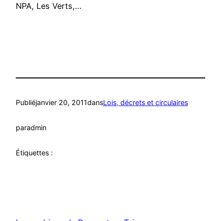
NPA, Les Verts,…
Publié
janvier 20, 2011
dans
Lois, décrets et circulaires
par
admin
Étiquettes :