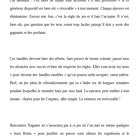
Car attention ! Ces titres de séjour sont accordés « à titre provisoire » et ce
généreux dispositif est bien sûr « révocable » à tout moment. Chaque épreuve est
éliminatoire. Encore une fois, c’est la règle du jeu et il faut l’accepter. Il n’est,
bien sûr, pas question que les tests soient trop faciles puisqu’il doit y avoir des
gagnants et des perdants.
Ces familles devront faire des efforts, faire preuve de bonne volonté, passer tous
les obstacles avec succès et bien sûr respecter les règles. Elles vont avoir six mois
« pour devenir des familles modèles » qu’on pourra enfin accepter, sinon tolérer.
Bref, un jeu plein de rebondissements qui va s’étaler sur de longues semaines
pendant lesquelles le moindre faux pas sera fatal. La sanction peut tomber à tout
instant : charter pour les Carpates, aller simple. La sentence est irrévocable !
Rencontres Tsiganes ne s’associera pas à ce jeu où l’on met en vitrine quelques
« bons Roms » pour justifier ou passer sous silence les expulsions et le