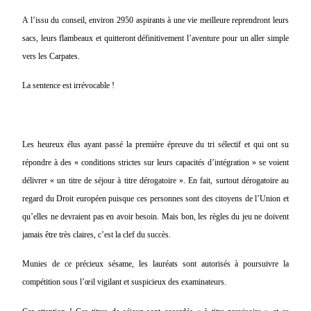
A l’issu du conseil, environ 2950 aspirants à une vie meilleure reprendront leurs
sacs, leurs flambeaux et quitteront définitivement l’aventure pour un aller simple
vers les Carpates.
La sentence est irrévocable !
Les heureux élus ayant passé la première épreuve du tri sélectif et qui ont su
répondre à des « conditions strictes sur leurs capacités d’intégration » se voient
délivrer « un titre de séjour à titre dérogatoire ». En fait, surtout dérogatoire au
regard du Droit européen puisque ces personnes sont des citoyens de l’Union et
qu’elles ne devraient pas en avoir besoin. Mais bon, les règles du jeu ne doivent
jamais être très claires, c’est la clef du succès.
Munies de ce précieux sésame, les lauréats sont autorisés à poursuivre la
compétition sous l’œil vigilant et suspicieux des examinateurs.