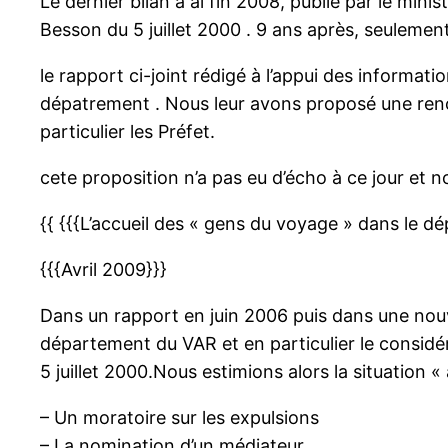
Le dernier bilan à al fin 2008, publié par le mini
Besson du 5 juillet 2000 . 9 ans après, seulem
le rapport ci-joint rédigé à l’appui des informat
dépatrement . Nous leur avons proposé une renco
particulier les Préfet.
cete proposition n’a pas eu d’écho à ce jour et n
{{ {{{L’accueil des « gens du voyage » dans le d
{{{Avril 2009}}}
Dans un rapport en juin 2006 puis dans une nouv
département du VAR et en particulier le considé
5 juillet 2000.Nous estimions alors la situation 
– Un moratoire sur les expulsions
– La nomination d’un médiateur