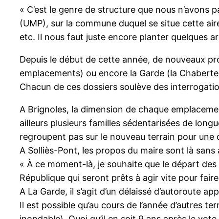
« C’est le genre de structure que nous n’avons p
(UMP), sur la commune duquel se situe cette aire
etc. Il nous faut juste encore planter quelques arb
Depuis le début de cette année, de nouveaux proj
emplacements) ou encore la Garde (la Chabert
Chacun de ces dossiers soulève des interrogation
A Brignoles, la dimension de chaque emplaceme
ailleurs plusieurs familles sédentarisées de lon
regroupent pas sur le nouveau terrain pour une 
A Solliès-Pont, les propos du maire sont là sans
« À ce moment-là, je souhaite que le départ des 
République qui seront prêts à agir vite pour faire 
A La Garde, il s’agit d’un délaissé d’autoroute a
Il est possible qu’au cours de l’année d’autres 
inondable). Quoi qu’il en soit 9 ans après le v