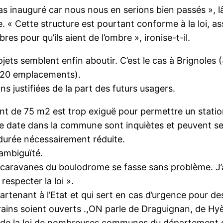
as inauguré car nous nous en serions bien passés », l
. « Cette structure est pourtant conforme à la loi, as
res pour qu’ils aient de l’ombre », ironise-t-il.
ets semblent enfin aboutir. C’est le cas à Brignoles 
e20 emplacements).
s justifiées de la part des futurs usagers.
nt de 75 m2 est trop exiguë pour permettre un stati
gue date dans la commune sont inquiètes et peuvent se
durée nécessairement réduite.
 ambiguïté.
caravanes du boulodrome se fasse sans problème. J’ai
respecter la loi ».
ppartenant à l’Etat et qui sert en cas d’urgence pour 
terrains soient ouverts .,ON parle de Draguignan, de 
ote de la loi de nombreuses communes du département