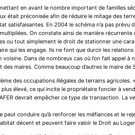
ettant en avant le nombre important de familles séd
aux était préconisée afin de réduire le mitage des ter
itat satisfaisantes. En 2004 le schéma n’a pas prévu d
ultipliées. On constate ainsi de manière récurrente de
s ou tout simplement le droit de stationner une carava
re qui les engage. Ils ne font que durcir les relation
n voisine. Dans de nombreux cas où l’on fait appel à
rt des maires. Comme beaucoup d’autres le maire de So
lème des occupations illégales de terrains agricoles. « 
plus élevé, ce qui incite le propriétaire foncier à ven
 SAFER devrait empêcher ce type de transaction. La ve
peut conduire qu’à renforcer les méfiances et le reje
abitat décent et peuvent faire valoir le Droit au Lo