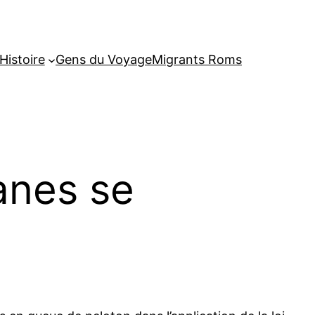
Histoire
Gens du Voyage
Migrants Roms
anes se