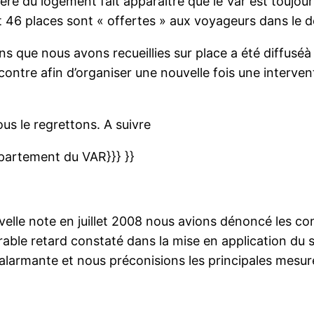
stère du logement fait apparaître que le Var est toujou
ent 46 places sont « offertes » aux voyageurs dans 
ions que nous avons recueillies sur place a été diffusé
ntre afin d’organiser une nouvelle fois une intervent
ous le regrettons. A suivre
épartement du VAR}}} }}
elle note en juillet 2008 nous avions dénoncé les co
rable retard constaté dans la mise en application du 
« alarmante et nous préconisions les principales mesur