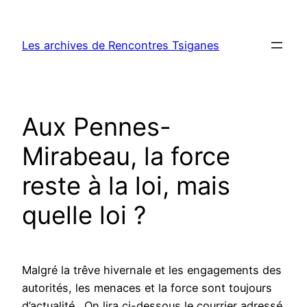
Aller
au
Les archives de Rencontres Tsiganes
contenu
Aux Pennes-
Mirabeau, la force
reste à la loi, mais
quelle loi ?
Malgré la trêve hivernale et les engagements des
autorités, les menaces et la force sont toujours
d’actualité . On lira ci-dessous le courrier adressé