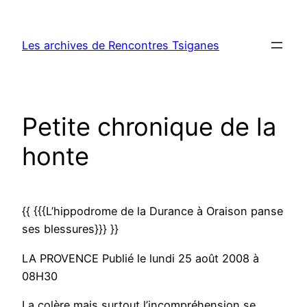
Aller
au
Les archives de Rencontres Tsiganes
contenu
Petite chronique de la
honte
{{ {{{L’hippodrome de la Durance à Oraison panse
ses blessures}}} }}
LA PROVENCE Publié le lundi 25 août 2008 à
08H30
La colère mais surtout l’incompréhension se