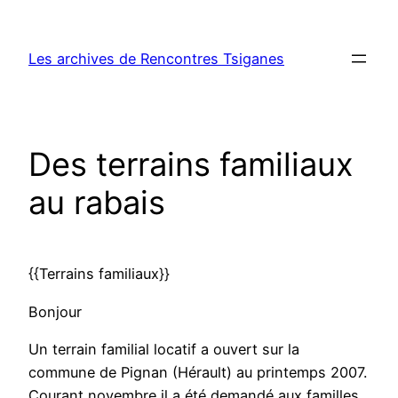
Aller
au
Les archives de Rencontres Tsiganes
contenu
Des terrains familiaux
au rabais
{{Terrains familiaux}}
Bonjour
Un terrain familial locatif a ouvert sur la
commune de Pignan (Hérault) au printemps 2007.
Courant novembre il a été demandé aux familles