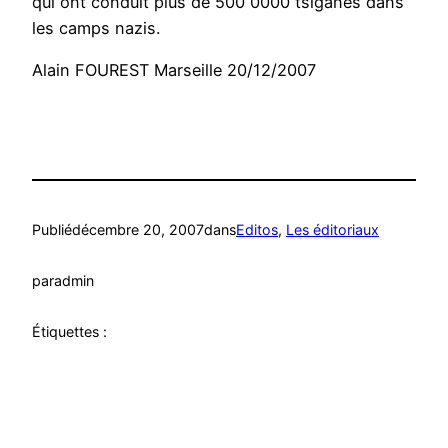
qui ont conduit plus de 500 0000 tsiganes dans
les camps nazis.
Alain FOUREST Marseille 20/12/2007
Publié
décembre 20, 2007
dans
Editos
, 
Les éditoriaux
par
admin
Étiquettes :