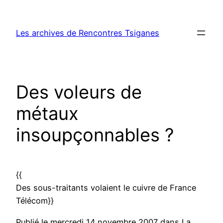
Aller
au
Les archives de Rencontres Tsiganes
contenu
Des voleurs de
métaux
insoupçonnables ?
{{
Des sous-traitants volaient le cuivre de France
Télécom}}
Publié le mercredi 14 novembre 2007 dans La