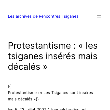
Aller
au
Les archives de Rencontres Tsiganes
contenu
Protestantisme : « les
tsiganes insérés mais
décalés »
{{
Protestantisme : « Les Tsiganes sont insérés
mais décalés »}}
lundi, 23 juillet 2007 / Journalchretien.net