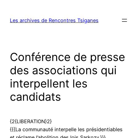
Aller
au
Les archives de Rencontres Tsiganes
contenu
Conférence de presse
des associations qui
interpellent les
candidats
{2{LIBERATION}2}
{{{La communauté interpelle les présidentiables
et réclame l’abolition des lois Sarkozy.}}}