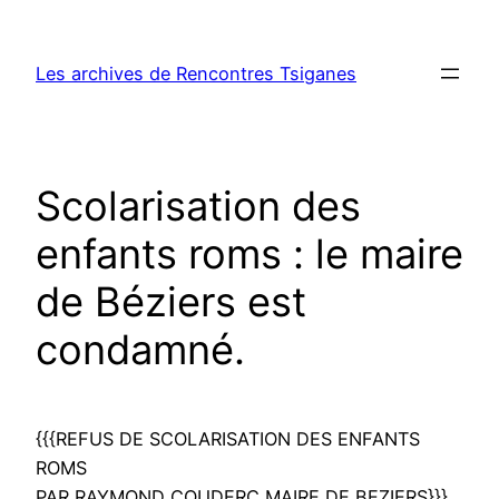
Aller
au
Les archives de Rencontres Tsiganes
contenu
Scolarisation des
enfants roms : le maire
de Béziers est
condamné.
{{{REFUS DE SCOLARISATION DES ENFANTS
ROMS
PAR RAYMOND COUDERC MAIRE DE BEZIERS}}}