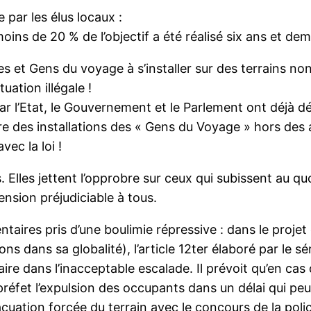
 par les élus locaux :
ins de 20 % de l’objectif a été réalisé six ans et demi
es et Gens du voyage à s’installer sur des terrains non
uation illégale !
 l’Etat, le Gouvernement et le Parlement ont déjà déci
e des installations des « Gens du Voyage » hors des a
ec la loi !
 Elles jettent l’opprobre sur ceux qui subissent au quo
ension préjudiciable à tous.
ntaires pris d’une boulimie répressive : dans le projet 
s dans sa globalité), l’article 12ter élaboré par le s
e dans l’inacceptable escalade. Il prévoit qu’en cas d
réfet l’expulsion des occupants dans un délai qui peut
acuation forcée du terrain avec le concours de la poli