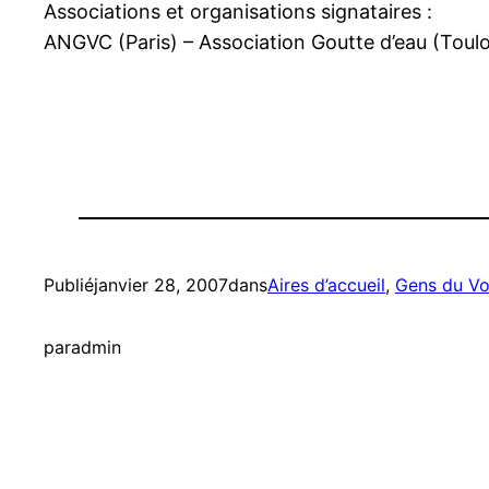
Associations et organisations signataires :
ANGVC (Paris) – Association Goutte d’eau (Toul
Publié
janvier 28, 2007
dans
Aires d’accueil
, 
Gens du V
par
admin