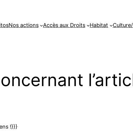
itos
Nos actions
Accès aux Droits
Habitat
Culture/
cernant l’articl
ns !}}}