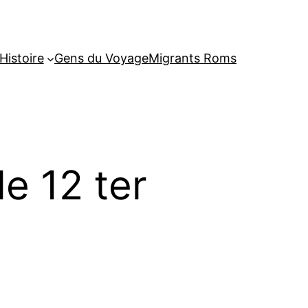
Histoire
Gens du Voyage
Migrants Roms
e 12 ter