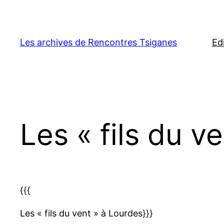
Aller
au
contenu
Les archives de Rencontres Tsiganes
Ed
Les « fils du v
{{{
Les « fils du vent » à Lourdes}}}