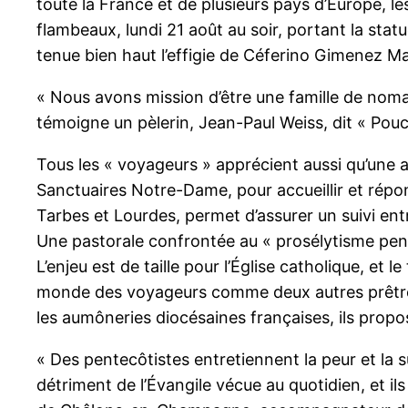
toute la France et de plusieurs pays d’Europe, le
flambeaux, lundi 21 août au soir, portant la sta
tenue bien haut l’effigie de Céferino Gimenez Mall
« Nous avons mission d’être une famille de nomad
témoigne un pèlerin, Jean-Paul Weiss, dit « Pou
Tous les « voyageurs » apprécient aussi qu’une an
Sanctuaires Notre-Dame, pour accueillir et répo
Tarbes et Lourdes, permet d’assurer un suivi ent
Une pastorale confrontée au « prosélytisme pen
L’enjeu est de taille pour l’Église catholique, e
monde des voyageurs comme deux autres prêtres, 
les aumôneries diocésaines françaises, ils prop
« Des pentecôtistes entretiennent la peur et la
détriment de l’Évangile vécue au quotidien, et i