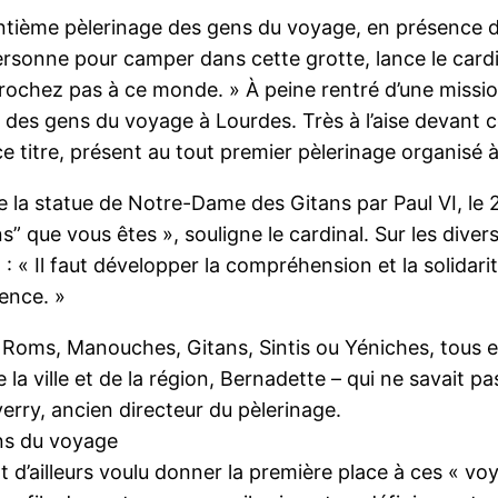
uantième pèlerinage des gens du voyage, en présence 
rsonne pour camper dans cette grotte, lance le cardi
crochez pas à ce monde. » À peine rentré d’une missi
des gens du voyage à Lourdes. Très à l’aise devant ces 
e titre, présent au tout premier pèlerinage organisé 
 la statue de Notre-Dame des Gitans par Paul VI, le
ins” que vous êtes », souligne le cardinal. Sur les div
I : « Il faut développer la compréhension et la solidar
rence. »
, Roms, Manouches, Gitans, Sintis ou Yéniches, tous 
a ville et de la région, Bernadette – qui ne savait pas
erry, ancien directeur du pèlerinage.
ns du voyage
d’ailleurs voulu donner la première place à ces « voya