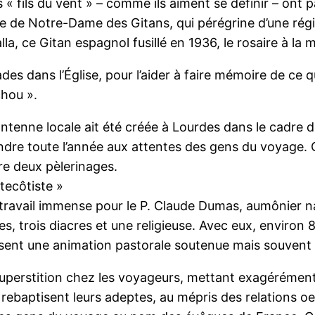
s « fils du vent » – comme ils aiment se définir – ont
tue de Notre-Dame des Gitans, qui pérégrine d’une régi
a, ce Gitan espagnol fusillé en 1936, le rosaire à la m
es dans l’Église, pour l’aider à faire mémoire de ce q
chou ».
tenne locale ait été créée à Lourdes dans le cadre des
ndre toute l’année aux attentes des gens du voyage.
re deux pèlerinages.
tecôtiste »
t le travail immense pour le P. Claude Dumas, aumônier
trois diacres et une religieuse. Avec eux, environ 
osent une animation pastorale soutenue mais souvent 
 superstition chez les voyageurs, mettant exagérémen
ls rebaptisent leurs adeptes, au mépris des relations